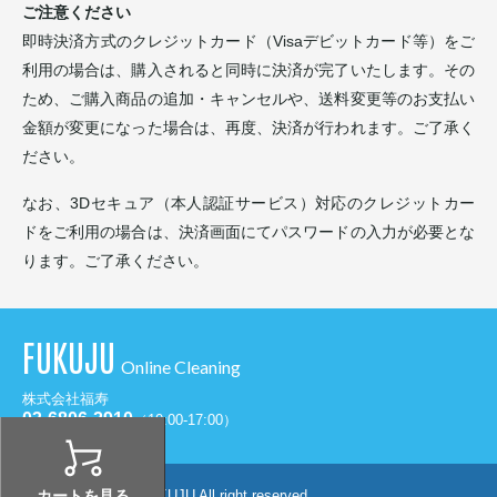
ご注意ください
即時決済方式のクレジットカード（Visaデビットカード等）をご
利用の場合は、購入されると同時に決済が完了いたします。その
ため、ご購入商品の追加・キャンセルや、送料変更等のお支払い
金額が変更になった場合は、再度、決済が行われます。ご了承く
ださい。
なお、3Dセキュア（本人認証サービス）対応のクレジットカー
ドをご利用の場合は、決済画面にてパスワードの入力が必要とな
ります。ご了承ください。
FUKUJU
Online Cleaning
株式会社福寿
03-6806-2910
（10:00-17:00）
カートを見る
Copyright ©
2026 FUKUJU All right.reserved.